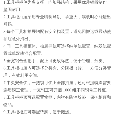
1.工具柜柜件为多支撑、内加强结构，采用优质钢板制作，
坚固耐用。
2.工具柜抽屉采用专业特制导轨，承重大，满载时亦能进出
顺畅。
3.每个工具柜抽屉均配有安全扣装置，避免因搬运或震动使
抽屉意外滑出。
4.同一工具柜柜体、抽屉导轨可选择纯单轨配置、纯双轨配
置或单双轨混合配置。
5.全宽铝合金把手，配上可更改标签，便于管理、分类。
6.工具柜抽屉内可选择分类盒、分隔板（片），方便分类管
理，有效利用空间。
7.中央安全锁，一把锁可锁上全部抽屉，还可根据特殊需要
选用锁王管理，一支锁王可开启 1000 组不同锁号工具柜。
8.工具柜柜顶可选配置物框，内衬有防油胶垫，保护柜顶和
物品。
9.工具柜柜底可选配垫脚，便于搬运。